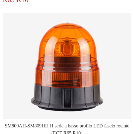
SM809AH-SM809HH H serie a basso profilo LED fascio rotante
(ECE R65 R10)